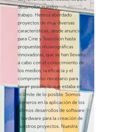
desarrollar nuestro
trabajo. Hemos abordado
proyectos de muy diversas
características, desde anuncios
para Cine y Televisión hasta
propuestas museográficas
innovadoras, que se han llevado
a cabo con el conocimiento de
los medios, la eficacia y el
compromiso necesario para
hacer posible lo que estaba en
el límite de lo posible. Somos
pioneros en la aplicación de los
últimos desarrollos de software
y hardware para la creación de
nuestros proyectos. Nuestra