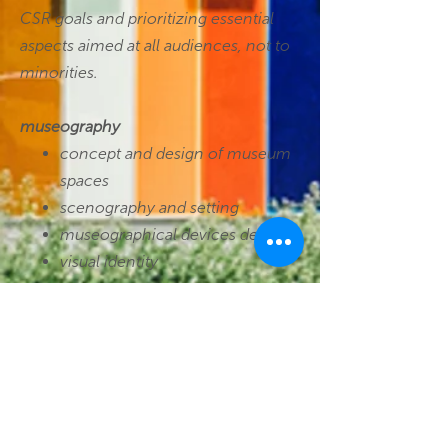
CSR goals and prioritizing essential
aspects aimed at all audiences, not to
minorities.
museography
concept and design of museum
spaces
scenography and setting
museographical devices design
visual identity
exhibits
design and development of
turnkey projects
own productions
from conceptual design to