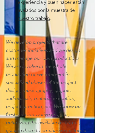
experiencia y buen hacer están
avalados por la muestra de
nuestro trabajo
.
We develop projects that are
customer initiatives and we design
and manage our own productions.
We are involve in the whole
production or we intervent in
specialized phases of the project:
design, museography, graphic,
audiovisuals, material execution,
project direction, etc. We show up
fresh and innovative projects,
optimizing the available resources,
guiding them to emphasize customer